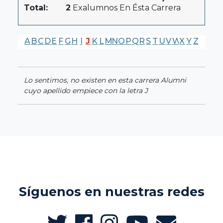
Total:
2
Exalumnos En Ésta Carrera
A
B
C
D
E
F
G
H
I
J
K
L
M
N
O
P
Q
R
S
T
U
V
W
X
Y
Z
Lo sentimos, no existen en esta carrera Alumni
cuyo apellido empiece con la letra J
Síguenos en nuestras redes