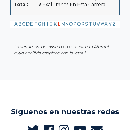
Total:
2
Exalumnos En Ésta Carrera
A
B
C
D
E
F
G
H
I
J
K
L
M
N
O
P
Q
R
S
T
U
V
W
X
Y
Z
Lo sentimos, no existen en esta carrera Alumni
cuyo apellido empiece con la letra L
Síguenos en nuestras redes