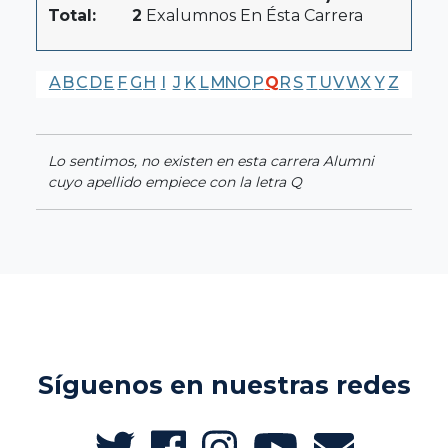
Total:
2
Exalumnos En Ésta Carrera
A
B
C
D
E
F
G
H
I
J
K
L
M
N
O
P
Q
R
S
T
U
V
W
X
Y
Z
Lo sentimos, no existen en esta carrera Alumni
cuyo apellido empiece con la letra Q
Síguenos en nuestras redes