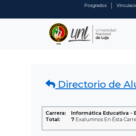
Posgrados
Vinculaci
Directorio de A
Carrera:
Informática Educativa - E
Total:
7
Exalumnos En Ésta Carr