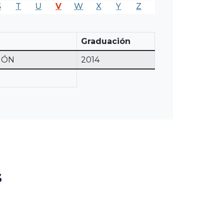
S
T
U
V
W
X
Y
Z
Graduación
IÓN
2014
s