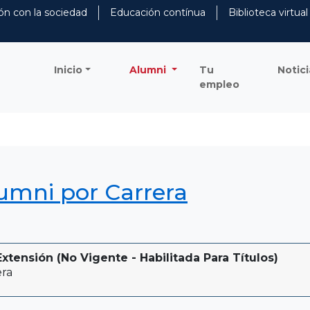
ón con la sociedad
Educación contínua
Biblioteca virtual
Inicio
Alumni
Tu
Notici
empleo
lumni por Carrera
xtensión (No Vigente - Habilitada Para Títulos)
era