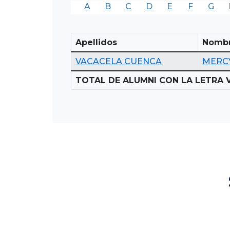
A
B
C
D
E
F
G
Apellidos
Nomb
VACACELA CUENCA
MERCY
TOTAL DE ALUMNI CON LA LETRA V