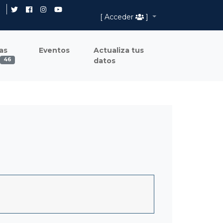
[ Acceder
]
as
Eventos
Actualiza tus
datos
46