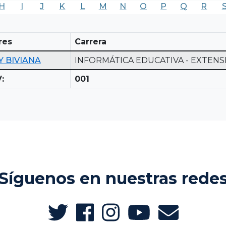
H
I
J
K
L
M
N
O
P
Q
R
res
Carrera
 BIVIANA
INFORMÁTICA EDUCATIVA - EXTENS
:
001
Síguenos en nuestras rede