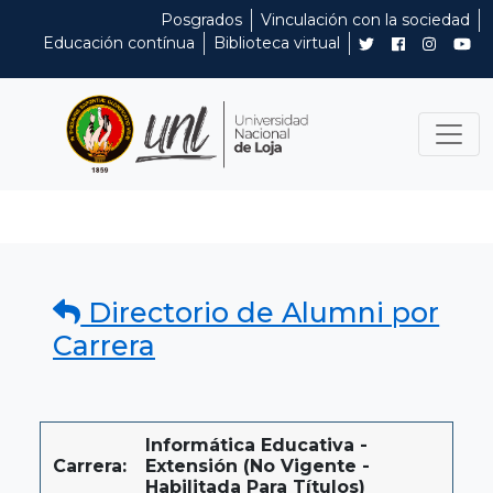
Posgrados
Vinculación con la sociedad
Educación contínua
Biblioteca virtual
Directorio de Alumni por
Carrera
Informática Educativa -
Carrera:
Extensión (No Vigente -
Habilitada Para Títulos)