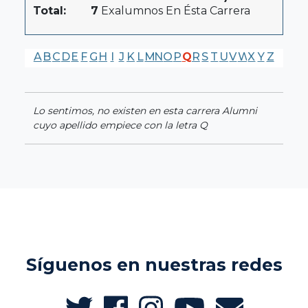
Total:
7
Exalumnos En Ésta Carrera
A
B
C
D
E
F
G
H
I
J
K
L
M
N
O
P
Q
R
S
T
U
V
W
X
Y
Z
Lo sentimos, no existen en esta carrera Alumni
cuyo apellido empiece con la letra Q
Síguenos en nuestras redes