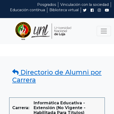
Posgrados
Vinculación con la sociedad
Educación contínua
Biblioteca virtual
Directorio de Alumni por
Carrera
Informática Educativa -
Carrera:
Extensión (No Vigente -
Habilitada Para Títulos)