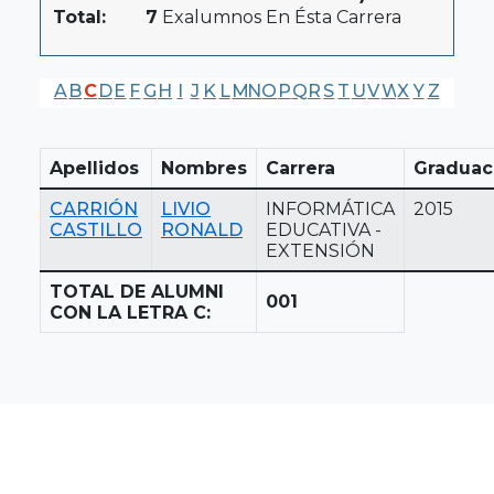
Total:
7
Exalumnos En Ésta Carrera
A
B
C
D
E
F
G
H
I
J
K
L
M
N
O
P
Q
R
S
T
U
V
W
X
Y
Z
Apellidos
Nombres
Carrera
Graduac
CARRIÓN
LIVIO
INFORMÁTICA
2015
CASTILLO
RONALD
EDUCATIVA -
EXTENSIÓN
TOTAL DE ALUMNI
001
CON LA LETRA C: