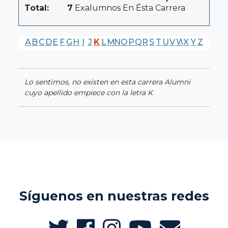
Total:
7
Exalumnos En Ésta Carrera
A
B
C
D
E
F
G
H
I
J
K
L
M
N
O
P
Q
R
S
T
U
V
W
X
Y
Z
Lo sentimos, no existen en esta carrera Alumni
cuyo apellido empiece con la letra K
Síguenos en nuestras redes