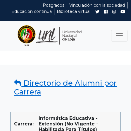
Posgrados
Vinculación con la sociedad
Educación contínua
Biblioteca virtual
Directorio de Alumni por
Carrera
Informática Educativa -
Carrera:
Extensión (No Vigente -
Habilitada Para Títulos)