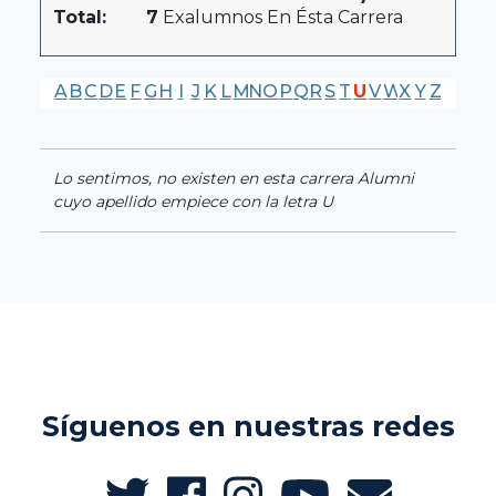
Total:
7
Exalumnos En Ésta Carrera
A
B
C
D
E
F
G
H
I
J
K
L
M
N
O
P
Q
R
S
T
U
V
W
X
Y
Z
Lo sentimos, no existen en esta carrera Alumni
cuyo apellido empiece con la letra U
Síguenos en nuestras redes