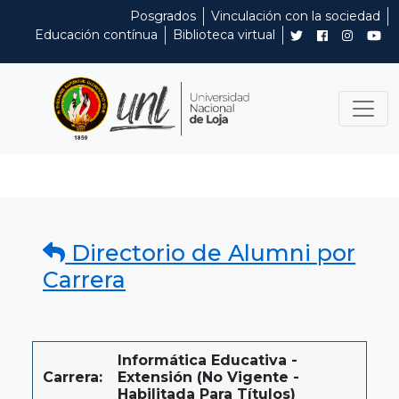
Posgrados
Vinculación con la sociedad
Educación contínua
Biblioteca virtual
Directorio de Alumni por
Carrera
Informática Educativa -
Carrera:
Extensión (No Vigente -
Habilitada Para Títulos)