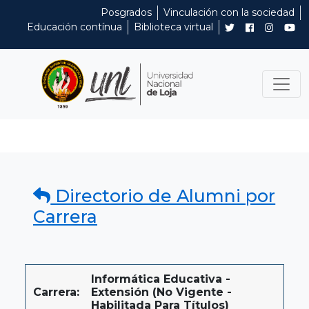
Posgrados
Vinculación con la sociedad
Educación contínua
Biblioteca virtual
Directorio de Alumni por
Carrera
Informática Educativa -
Carrera:
Extensión (No Vigente -
Habilitada Para Títulos)