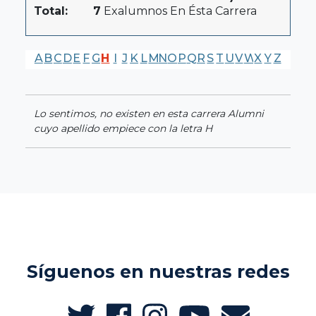
Total:
7
Exalumnos En Ésta Carrera
A
B
C
D
E
F
G
H
I
J
K
L
M
N
O
P
Q
R
S
T
U
V
W
X
Y
Z
Lo sentimos, no existen en esta carrera Alumni
cuyo apellido empiece con la letra H
Síguenos en nuestras redes