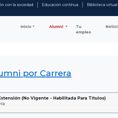
ón con la sociedad
Educación contínua
Biblioteca virtual
Inicio
Alumni
Tu
Notici
empleo
lumni por Carrera
xtensión (No Vigente - Habilitada Para Títulos)
era