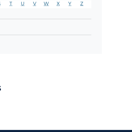
S
T
U
V
W
X
Y
Z
s