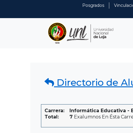
Posgrados
Vinculaci
Directorio de A
Carrera:
Informática Educativa - E
Total:
7
Exalumnos En Ésta Carr