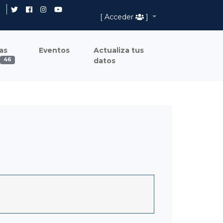
[ Acceder
]
as
Eventos
Actualiza tus
datos
46