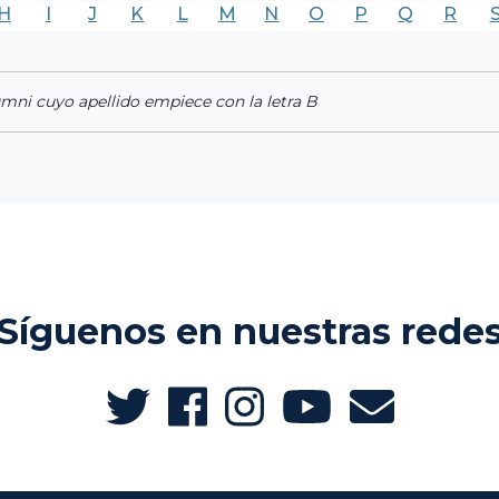
H
I
J
K
L
M
N
O
P
Q
R
umni cuyo apellido empiece con la letra B
Síguenos en nuestras rede