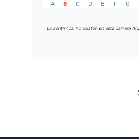
A
B
C
D
E
F
G
Lo sentimos, no existen en esta carrera Al