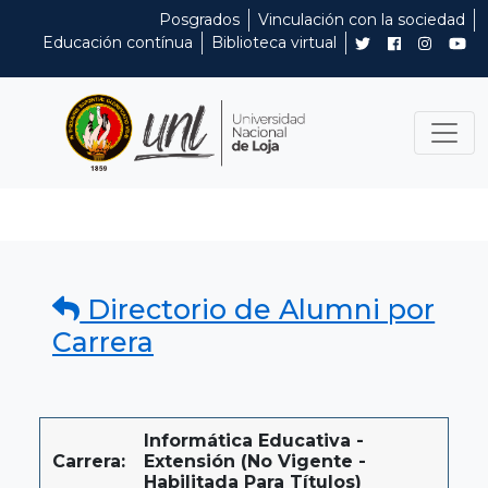
Posgrados
Vinculación con la sociedad
Educación contínua
Biblioteca virtual
Directorio de Alumni por
Carrera
Informática Educativa -
Carrera:
Extensión (No Vigente -
Habilitada Para Títulos)