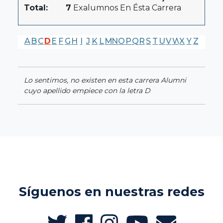
Total:
7
Exalumnos En Ésta Carrera
A
B
C
D
E
F
G
H
I
J
K
L
M
N
O
P
Q
R
S
T
U
V
W
X
Y
Z
Lo sentimos, no existen en esta carrera Alumni
cuyo apellido empiece con la letra D
Síguenos en nuestras redes