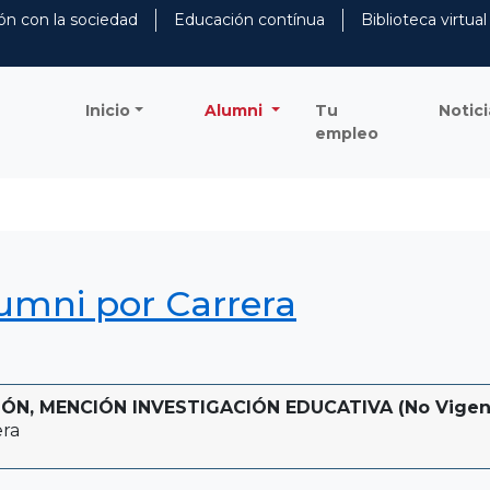
ón con la sociedad
Educación contínua
Biblioteca virtual
Inicio
Alumni
Tu
Notici
empleo
lumni por Carrera
ÓN, MENCIÓN INVESTIGACIÓN EDUCATIVA (No Vigente 
era