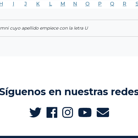
H
I
J
K
L
M
N
O
P
Q
R
umni cuyo apellido empiece con la letra U
Síguenos en nuestras rede