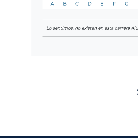
A
B
C
D
E
F
G
Lo sentimos, no existen en esta carrera Al