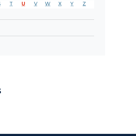
S
T
U
V
W
X
Y
Z
s