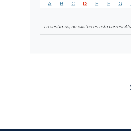
A
B
C
D
E
F
G
Lo sentimos, no existen en esta carrera Al