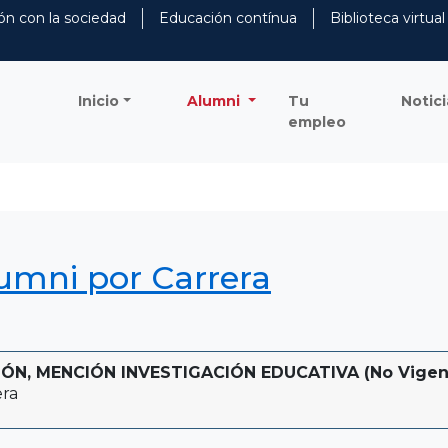
ón con la sociedad
Educación contínua
Biblioteca virtual
Inicio
Alumni
Tu
Notici
empleo
lumni por Carrera
ÓN, MENCIÓN INVESTIGACIÓN EDUCATIVA (No Vigente 
era