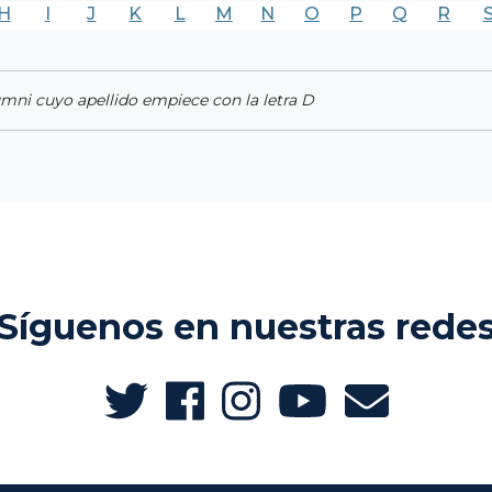
H
I
J
K
L
M
N
O
P
Q
R
umni cuyo apellido empiece con la letra D
Síguenos en nuestras rede