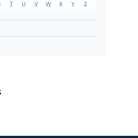
S
T
U
V
W
X
Y
Z
s