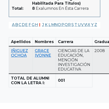
Habilitada Para Títulos)
Total:
8
Exalumnos En Ésta Carrera
A
B
C
D
E
F
G
H
I
J
K
L
M
N
O
P
Q
R
S
T
U
V
W
X
Y
Z
Apellidos
Nombres
Carrera
Gradua
IÑIGUEZ
GRACE
CIENCIAS DE LA
2008
OCHOA
IVONNE
EDUCACIÓN,
MENCIÓN
INVESTIGACIÓN
EDUCATIVA
TOTAL DE ALUMNI
001
CON LA LETRA I: