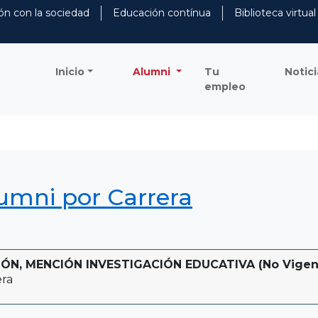
ón con la sociedad
Educación contínua
Biblioteca virtual
Inicio
Alumni
Tu
Notici
empleo
lumni por Carrera
ÓN, MENCIÓN INVESTIGACIÓN EDUCATIVA (No Vigente 
era