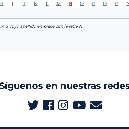
H
I
J
K
L
M
N
O
P
Q
R
umni cuyo apellido empiece con la letra N
Síguenos en nuestras rede