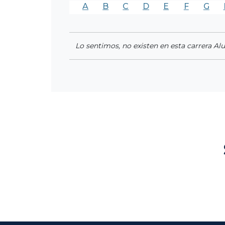
A
B
C
D
E
F
G
Lo sentimos, no existen en esta carrera Al