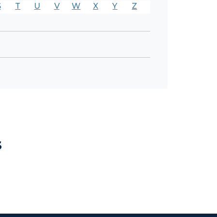
S
T
U
V
W
X
Y
Z
s