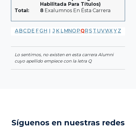
Habilitada Para Títulos)
Total:
8
Exalumnos En Ésta Carrera
A
B
C
D
E
F
G
H
I
J
K
L
M
N
O
P
Q
R
S
T
U
V
W
X
Y
Z
Lo sentimos, no existen en esta carrera Alumni
cuyo apellido empiece con la letra Q
Síguenos en nuestras redes