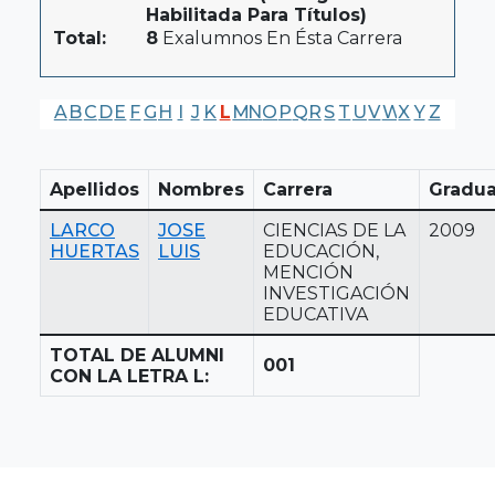
Habilitada Para Títulos)
Total:
8
Exalumnos En Ésta Carrera
A
B
C
D
E
F
G
H
I
J
K
L
M
N
O
P
Q
R
S
T
U
V
W
X
Y
Z
Apellidos
Nombres
Carrera
Gradua
LARCO
JOSE
CIENCIAS DE LA
2009
HUERTAS
LUIS
EDUCACIÓN,
MENCIÓN
INVESTIGACIÓN
EDUCATIVA
TOTAL DE ALUMNI
001
CON LA LETRA L: