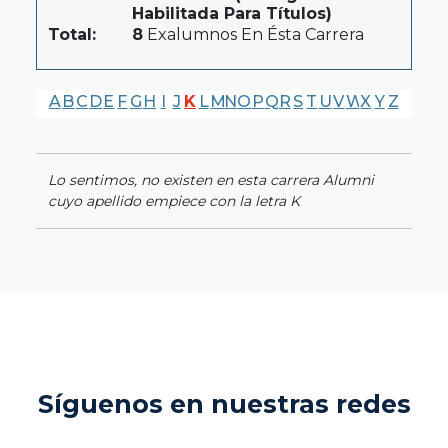
Habilitada Para Títulos)
Total:
8
Exalumnos En Ésta Carrera
A
B
C
D
E
F
G
H
I
J
K
L
M
N
O
P
Q
R
S
T
U
V
W
X
Y
Z
Lo sentimos, no existen en esta carrera Alumni
cuyo apellido empiece con la letra K
Síguenos en nuestras redes