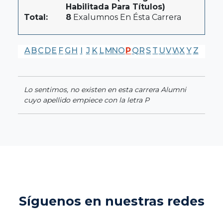
Habilitada Para Títulos)
Total:
8
Exalumnos En Ésta Carrera
A
B
C
D
E
F
G
H
I
J
K
L
M
N
O
P
Q
R
S
T
U
V
W
X
Y
Z
Lo sentimos, no existen en esta carrera Alumni
cuyo apellido empiece con la letra P
Síguenos en nuestras redes