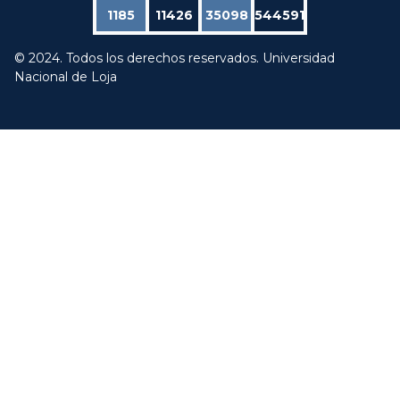
1185
11426
35098
544591
© 2024. Todos los derechos reservados. Universidad
Nacional de Loja