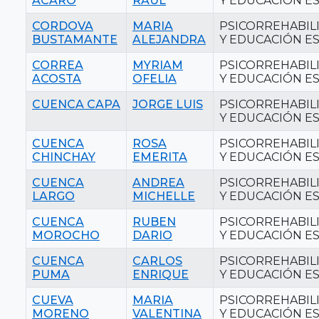
ACARO
RAUL
Y EDUCACIÓN ES
CORDOVA
MARIA
PSICORREHABIL
BUSTAMANTE
ALEJANDRA
Y EDUCACIÓN ES
CORREA
MYRIAM
PSICORREHABIL
ACOSTA
OFELIA
Y EDUCACIÓN ES
CUENCA CAPA
JORGE LUIS
PSICORREHABIL
Y EDUCACIÓN ES
CUENCA
ROSA
PSICORREHABIL
CHINCHAY
EMERITA
Y EDUCACIÓN ES
CUENCA
ANDREA
PSICORREHABIL
LARGO
MICHELLE
Y EDUCACIÓN ES
CUENCA
RUBEN
PSICORREHABIL
MOROCHO
DARIO
Y EDUCACIÓN ES
CUENCA
CARLOS
PSICORREHABIL
PUMA
ENRIQUE
Y EDUCACIÓN ES
CUEVA
MARIA
PSICORREHABIL
MORENO
VALENTINA
Y EDUCACIÓN ES