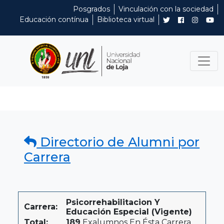
Posgrados
Vinculación con la sociedad
Educación contínua
Biblioteca virtual
Directorio de Alumni por
Carrera
Psicorrehabilitacion Y
Carrera:
Educación Especial (Vigente)
Total:
189
Exalumnos En Ésta Carrera