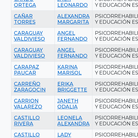
ORTEGA
LEONARDO
Y EDUCACIÓN ES
CAÑAR
ALEXANDRA
PSICORREHABIL
TORRES
MARGARITA
Y EDUCACIÓN ES
CARAGUAY
ANGEL
PSICORREHABIL
VALDIVIESO
FERNANDO
Y EDUCACIÓN ES
CARAGUAY
ANGEL
PSICORREHABIL
VALDIVIESO
FERNANDO
Y EDUCACIÓN ES
CARAPAZ
KARINA
PSICORREHABIL
PAUCAR
MARISOL
Y EDUCACIÓN ES
CARREÑO
ERIKA
PSICORREHABIL
ZARAGOCIN
BRIGGETTE
Y EDUCACIÓN ES
CARRION
JANETH
PSICORREHABIL
VALAREZO
ODALIA
Y EDUCACIÓN ES
CASTILLO
LEONELA
PSICORREHABIL
RIVERA
ALEXANDRA
Y EDUCACIÓN ES
CASTILLO
LADY
PSICORREHABIL