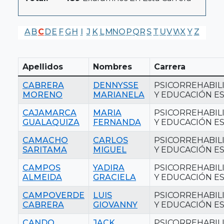
A
B
C
D
E
F
G
H
I
J
K
L
M
N
O
P
Q
R
S
T
U
V
W
X
Y
Z
Apellidos
Nombres
Carrera
CABRERA
DENNYSSE
PSICORREHABIL
MORENO
MARIANELA
Y EDUCACIÓN ES
CAJAMARCA
MARIA
PSICORREHABIL
GUALAQUIZA
FERNANDA
Y EDUCACIÓN ES
CAMACHO
CARLOS
PSICORREHABIL
SARITAMA
MIGUEL
Y EDUCACIÓN ES
CAMPOS
YADIRA
PSICORREHABIL
ALMEIDA
GRACIELA
Y EDUCACIÓN ES
CAMPOVERDE
LUIS
PSICORREHABIL
CABRERA
GIOVANNY
Y EDUCACIÓN ES
CANDO
JACK
PSICORREHABIL