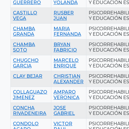
GUERRERO
YOLANDA
Y EDUCACIÓN ES
CASTILLO
RUSBER
PSICORREHABIL
VEGA
JUAN
Y EDUCACIÓN ES
CHAMBA
MARIA
PSICORREHABIL
GRANDA
FERNANDA
Y EDUCACIÓN ES
CHAMBA
BRYAN
PSICORREHABIL
SOTO
FABRICIO
Y EDUCACIÓN ES
CHUGCHO
MARCELO
PSICORREHABIL
GARCIA
ENRIQUE
Y EDUCACIÓN ES
CLAY BEJAR
CHRISTIAN
PSICORREHABIL
ALEXANDER
Y EDUCACIÓN ES
COLLAGUAZO
AMPARO
PSICORREHABIL
JIMENEZ
VERONICA
Y EDUCACIÓN ES
CONCHA
JOSE
PSICORREHABIL
RIVADENEIRA
GABRIEL
Y EDUCACIÓN ES
CONDOLO
VICTOR
PSICORREHABIL