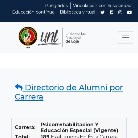
Posgrados
Vinculación con la sociedad
Educación contínua
Biblioteca virtual
Directorio de Alumni por
Carrera
Psicorrehabilitacion Y
Carrera:
Educación Especial (Vigente)
Total:
189
Exalumnos En Ésta Carrera