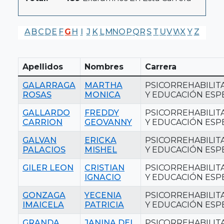
A
B
C
D
E
F
G
H
I
J
K
L
M
N
O
P
Q
R
S
T
U
V
W
X
Y
Z
Apellidos
Nombres
Carrera
GALARRAGA
MARTHA
PSICORREHABILIT
ROSAS
MONICA
Y EDUCACIÓN ESP
GALLARDO
FREDDY
PSICORREHABILIT
CARRION
GEOVANNY
Y EDUCACIÓN ESP
GALVAN
ERICKA
PSICORREHABILIT
PALACIOS
MISHEL
Y EDUCACIÓN ESP
GILER LEON
CRISTIAN
PSICORREHABILIT
IGNACIO
Y EDUCACIÓN ESP
GONZAGA
YECENIA
PSICORREHABILIT
IMAICELA
PATRICIA
Y EDUCACIÓN ESP
GRANDA
JANINA DEL
PSICORREHABILIT