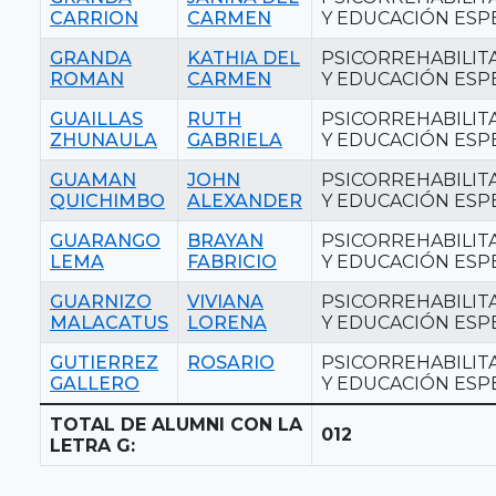
CARRION
CARMEN
Y EDUCACIÓN ESP
GRANDA
KATHIA DEL
PSICORREHABILIT
ROMAN
CARMEN
Y EDUCACIÓN ESP
GUAILLAS
RUTH
PSICORREHABILIT
ZHUNAULA
GABRIELA
Y EDUCACIÓN ESP
GUAMAN
JOHN
PSICORREHABILIT
QUICHIMBO
ALEXANDER
Y EDUCACIÓN ESP
GUARANGO
BRAYAN
PSICORREHABILIT
LEMA
FABRICIO
Y EDUCACIÓN ESP
GUARNIZO
VIVIANA
PSICORREHABILIT
MALACATUS
LORENA
Y EDUCACIÓN ESP
GUTIERREZ
ROSARIO
PSICORREHABILIT
GALLERO
Y EDUCACIÓN ESP
TOTAL DE ALUMNI CON LA
012
LETRA G: