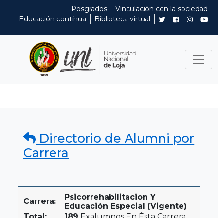
Posgrados
Vinculación con la sociedad
Educación contínua
Biblioteca virtual
Directorio de Alumni por
Carrera
Psicorrehabilitacion Y
Carrera:
Educación Especial (Vigente)
Total:
189
Exalumnos En Ésta Carrera