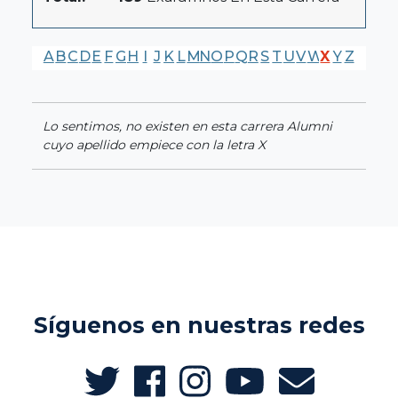
A
B
C
D
E
F
G
H
I
J
K
L
M
N
O
P
Q
R
S
T
U
V
W
X
Y
Z
Lo sentimos, no existen en esta carrera Alumni
cuyo apellido empiece con la letra X
Síguenos en nuestras redes