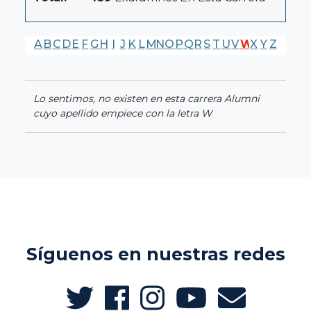
A
B
C
D
E
F
G
H
I
J
K
L
M
N
O
P
Q
R
S
T
U
V
W
X
Y
Z
Lo sentimos, no existen en esta carrera Alumni
cuyo apellido empiece con la letra W
Síguenos en nuestras redes