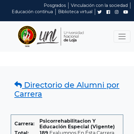
Posgrados
Vinculación con la sociedad
Educación contínua
Biblioteca virtual
Directorio de Alumni por
Carrera
Psicorrehabilitacion Y
Carrera:
Educación Especial (Vigente)
Total:
189
Exalumnos En Ésta Carrera