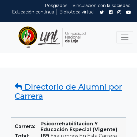
Posgrados
Vinculación con la sociedad
Educación contínua
Biblioteca virtual
Directorio de Alumni por
Carrera
Psicorrehabilitacion Y
Carrera:
Educación Especial (Vigente)
Total:
189
Exalumnos En Ésta Carrera