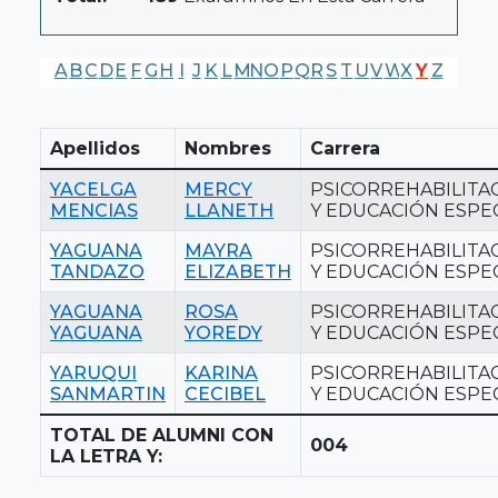
A
B
C
D
E
F
G
H
I
J
K
L
M
N
O
P
Q
R
S
T
U
V
W
X
Y
Z
Apellidos
Nombres
Carrera
YACELGA
MERCY
PSICORREHABILITA
MENCIAS
LLANETH
Y EDUCACIÓN ESPE
YAGUANA
MAYRA
PSICORREHABILITA
TANDAZO
ELIZABETH
Y EDUCACIÓN ESPE
YAGUANA
ROSA
PSICORREHABILITA
YAGUANA
YOREDY
Y EDUCACIÓN ESPE
YARUQUI
KARINA
PSICORREHABILITA
SANMARTIN
CECIBEL
Y EDUCACIÓN ESPE
TOTAL DE ALUMNI CON
004
LA LETRA Y: