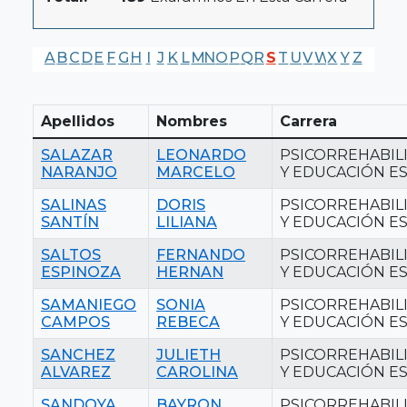
A
B
C
D
E
F
G
H
I
J
K
L
M
N
O
P
Q
R
S
T
U
V
W
X
Y
Z
Apellidos
Nombres
Carrera
SALAZAR
LEONARDO
PSICORREHABIL
NARANJO
MARCELO
Y EDUCACIÓN ES
SALINAS
DORIS
PSICORREHABIL
SANTÍN
LILIANA
Y EDUCACIÓN ES
SALTOS
FERNANDO
PSICORREHABIL
ESPINOZA
HERNAN
Y EDUCACIÓN ES
SAMANIEGO
SONIA
PSICORREHABIL
CAMPOS
REBECA
Y EDUCACIÓN ES
SANCHEZ
JULIETH
PSICORREHABIL
ALVAREZ
CAROLINA
Y EDUCACIÓN ES
SANDOYA
BAYRON
PSICORREHABIL