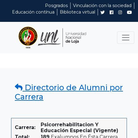
Posgrados
Vinculación con la sociedad
Educación contínua
Biblioteca virtual
Directorio de Alumni por
Carrera
Psicorrehabilitacion Y
Carrera:
Educación Especial (Vigente)
Total:
189
Exalumnos En Ésta Carrera