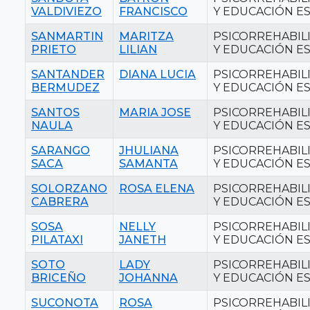
VALDIVIEZO
FRANCISCO
Y EDUCACIÓN ES
SANMARTIN
MARITZA
PSICORREHABIL
PRIETO
LILIAN
Y EDUCACIÓN ES
SANTANDER
DIANA LUCIA
PSICORREHABIL
BERMUDEZ
Y EDUCACIÓN ES
SANTOS
MARIA JOSE
PSICORREHABIL
NAULA
Y EDUCACIÓN ES
SARANGO
JHULIANA
PSICORREHABIL
SACA
SAMANTA
Y EDUCACIÓN ES
SOLORZANO
ROSA ELENA
PSICORREHABIL
CABRERA
Y EDUCACIÓN ES
SOSA
NELLY
PSICORREHABIL
PILATAXI
JANETH
Y EDUCACIÓN ES
SOTO
LADY
PSICORREHABIL
BRICEÑO
JOHANNA
Y EDUCACIÓN ES
SUCONOTA
ROSA
PSICORREHABIL