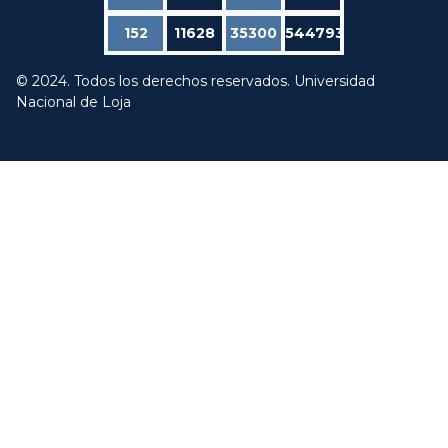
152
11628
35300
544793
© 2024. Todos los derechos reservados. Universidad
Nacional de Loja