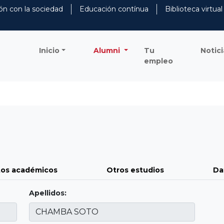
ón con la sociedad
Educación contínua
Biblioteca virtual
Inicio
Alumni
Tu
Notici
empleo
os académicos
Otros estudios
Da
Apellidos: