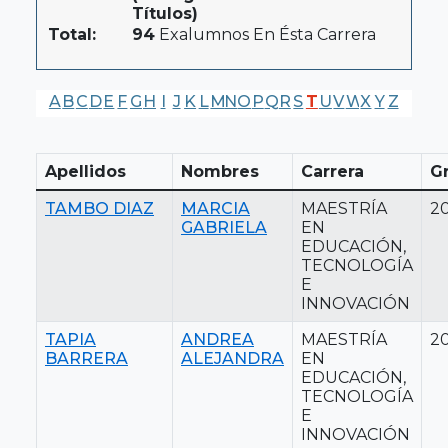
Títulos)
Total:
94
Exalumnos En Ésta Carrera
A
B
C
D
E
F
G
H
I
J
K
L
M
N
O
P
Q
R
S
T
U
V
W
X
Y
Z
Apellidos
Nombres
Carrera
G
TAMBO DIAZ
MARCIA
MAESTRÍA
2
GABRIELA
EN
EDUCACIÓN,
TECNOLOGÍA
E
INNOVACIÓN
TAPIA
ANDREA
MAESTRÍA
2
BARRERA
ALEJANDRA
EN
EDUCACIÓN,
TECNOLOGÍA
E
INNOVACIÓN