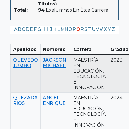
Títulos)
Total:
94
Exalumnos En Ésta Carrera
A
B
C
D
E
F
G
H
I
J
K
L
M
N
O
P
Q
R
S
T
U
V
W
X
Y
Z
Apellidos
Nombres
Carrera
Gradua
QUEVEDO
JACKSON
MAESTRÍA
2023
JUMBO
MICHAEL
EN
EDUCACIÓN,
TECNOLOGÍA
E
INNOVACIÓN
QUEZADA
ANGEL
MAESTRÍA
2024
RIOS
ENRIQUE
EN
EDUCACIÓN,
TECNOLOGÍA
E
INNOVACIÓN