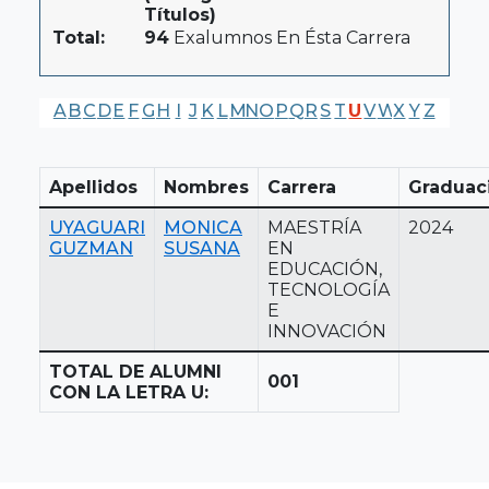
Títulos)
Total:
94
Exalumnos En Ésta Carrera
A
B
C
D
E
F
G
H
I
J
K
L
M
N
O
P
Q
R
S
T
U
V
W
X
Y
Z
Apellidos
Nombres
Carrera
Graduac
UYAGUARI
MONICA
MAESTRÍA
2024
GUZMAN
SUSANA
EN
EDUCACIÓN,
TECNOLOGÍA
E
INNOVACIÓN
TOTAL DE ALUMNI
001
CON LA LETRA U: