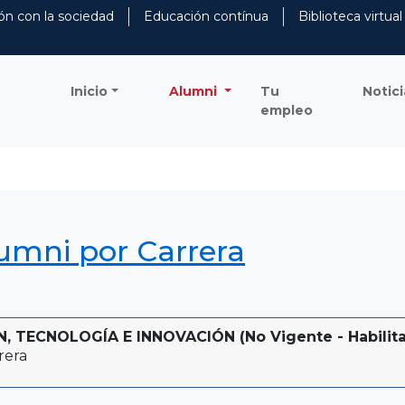
ón con la sociedad
Educación contínua
Biblioteca virtual
Inicio
Alumni
Tu
Notici
empleo
lumni por Carrera
 TECNOLOGÍA E INNOVACIÓN (No Vigente - Habilitad
rera