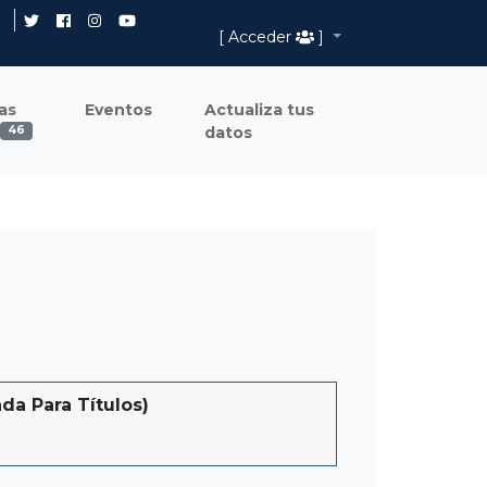
[ Acceder
]
as
Eventos
Actualiza tus
datos
46
a Para Títulos)