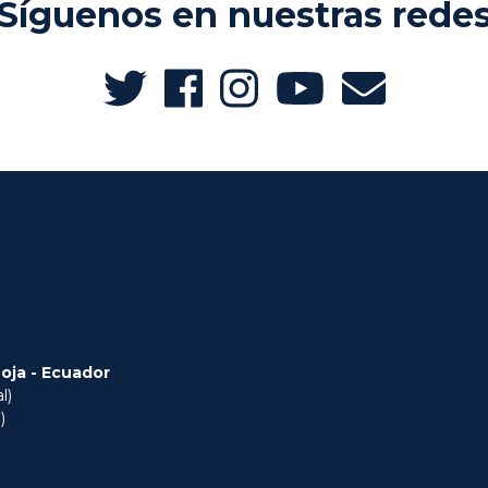
Síguenos en nuestras rede
Loja - Ecuador
l)
)