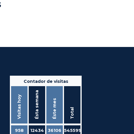
s
Contador de visitas
Ésta semana
Visitas hoy
Éste mes
Total
958
12434
36106
545599