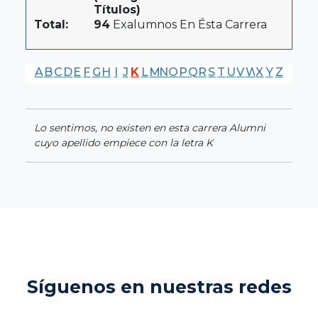
Títulos)
Total:
94
Exalumnos En Ésta Carrera
A
B
C
D
E
F
G
H
I
J
K
L
M
N
O
P
Q
R
S
T
U
V
W
X
Y
Z
Lo sentimos, no existen en esta carrera Alumni
cuyo apellido empiece con la letra K
Síguenos en nuestras redes