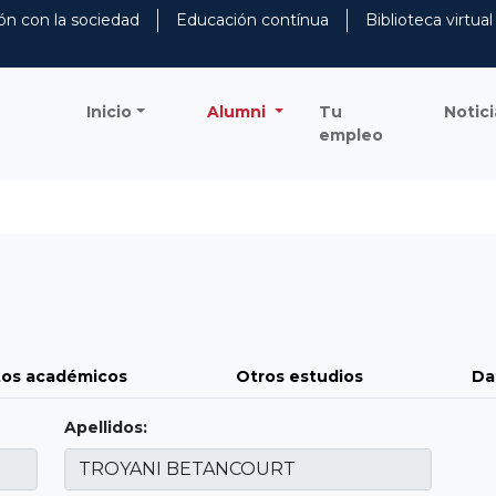
ón con la sociedad
Educación contínua
Biblioteca virtual
Inicio
Alumni
Tu
Notici
empleo
os académicos
Otros estudios
Da
Apellidos: