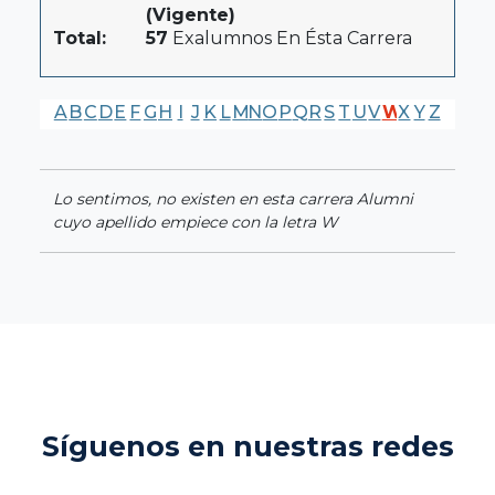
(Vigente)
Total:
57
Exalumnos En Ésta Carrera
A
B
C
D
E
F
G
H
I
J
K
L
M
N
O
P
Q
R
S
T
U
V
W
X
Y
Z
Lo sentimos, no existen en esta carrera Alumni
cuyo apellido empiece con la letra W
Síguenos en nuestras redes