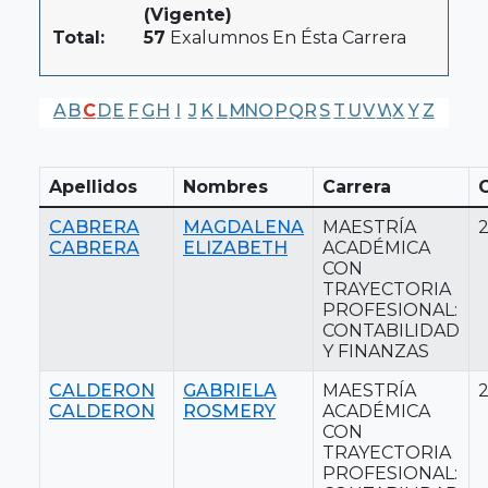
(Vigente)
Total:
57
Exalumnos En Ésta Carrera
A
B
C
D
E
F
G
H
I
J
K
L
M
N
O
P
Q
R
S
T
U
V
W
X
Y
Z
Apellidos
Nombres
Carrera
CABRERA
MAGDALENA
MAESTRÍA
CABRERA
ELIZABETH
ACADÉMICA
CON
TRAYECTORIA
PROFESIONAL:
CONTABILIDAD
Y FINANZAS
CALDERON
GABRIELA
MAESTRÍA
CALDERON
ROSMERY
ACADÉMICA
CON
TRAYECTORIA
PROFESIONAL: