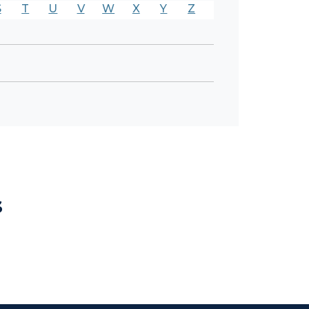
S
T
U
V
W
X
Y
Z
s