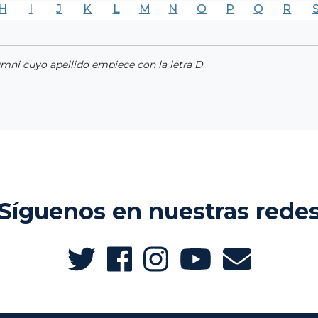
H
I
J
K
L
M
N
O
P
Q
R
umni cuyo apellido empiece con la letra D
Síguenos en nuestras rede