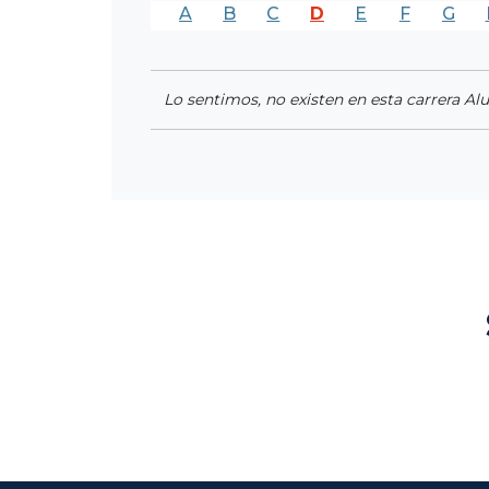
A
B
C
D
E
F
G
Lo sentimos, no existen en esta carrera Al