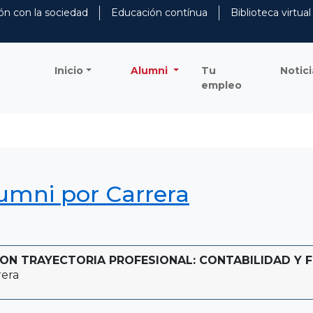
ón con la sociedad
Educación contínua
Biblioteca virtual
Inicio
Alumni
Tu
Notici
empleo
lumni por Carrera
N TRAYECTORIA PROFESIONAL: CONTABILIDAD Y FI
rera