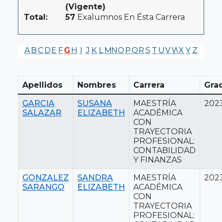
(Vigente)
Total:
57
Exalumnos En Ésta Carrera
A
B
C
D
E
F
G
H
I
J
K
L
M
N
O
P
Q
R
S
T
U
V
W
X
Y
Z
Apellidos
Nombres
Carrera
Gra
GARCIA
SUSANA
MAESTRÍA
202
SALAZAR
ELIZABETH
ACADÉMICA
CON
TRAYECTORIA
PROFESIONAL:
CONTABILIDAD
Y FINANZAS
GONZALEZ
SANDRA
MAESTRÍA
202
SARANGO
ELIZABETH
ACADÉMICA
CON
TRAYECTORIA
PROFESIONAL: