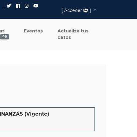
[ Acceder
]
as
Eventos
Actualiza tus
datos
46
NANZAS (Vigente)