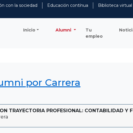
ón con la sociedad
Educación contínua
Biblioteca virtual
Inicio
Alumni
Tu
Notici
empleo
lumni por Carrera
N TRAYECTORIA PROFESIONAL: CONTABILIDAD Y FI
rera