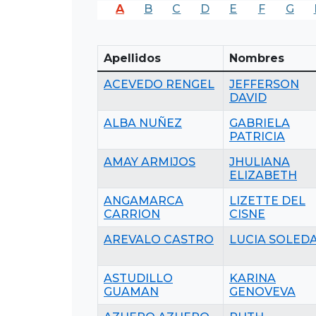
A
B
C
D
E
F
G
Apellidos
Nombres
ACEVEDO RENGEL
JEFFERSON
DAVID
ALBA NUÑEZ
GABRIELA
PATRICIA
AMAY ARMIJOS
JHULIANA
ELIZABETH
ANGAMARCA
LIZETTE DEL
CARRION
CISNE
AREVALO CASTRO
LUCIA SOLED
ASTUDILLO
KARINA
GUAMAN
GENOVEVA