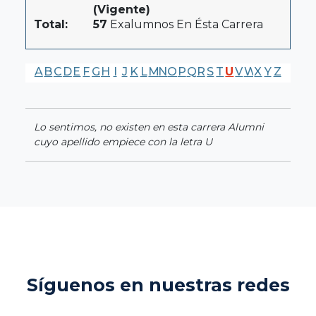
(Vigente)
Total:
57
Exalumnos En Ésta Carrera
A
B
C
D
E
F
G
H
I
J
K
L
M
N
O
P
Q
R
S
T
U
V
W
X
Y
Z
Lo sentimos, no existen en esta carrera Alumni
cuyo apellido empiece con la letra U
Síguenos en nuestras redes