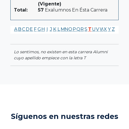
(Vigente)
Total:
57
Exalumnos En Ésta Carrera
A
B
C
D
E
F
G
H
I
J
K
L
M
N
O
P
Q
R
S
T
U
V
W
X
Y
Z
Lo sentimos, no existen en esta carrera Alumni
cuyo apellido empiece con la letra T
Síguenos en nuestras redes