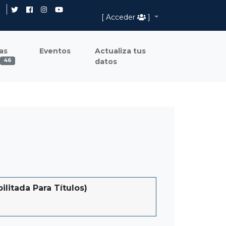
[ Acceder
]
as
Eventos
Actualiza tus
datos
46
itada Para Títulos)