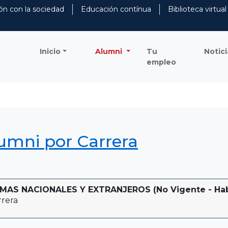
ón con la sociedad
Educación contínua
Biblioteca virtual
Inicio
Alumni
Tu
Notici
empleo
lumni por Carrera
AS NACIONALES Y EXTRANJEROS (No Vigente - Habil
rera