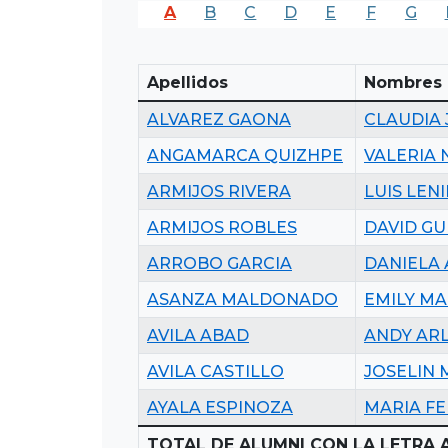
A
B
C
D
E
F
G
Apellidos
Nombres
ALVAREZ GAONA
CLAUDIA
ANGAMARCA QUIZHPE
VALERIA 
ARMIJOS RIVERA
LUIS LEN
ARMIJOS ROBLES
DAVID G
ARROBO GARCIA
DANIELA
ASANZA MALDONADO
EMILY MA
AVILA ABAD
ANDY AR
AVILA CASTILLO
JOSELIN 
AYALA ESPINOZA
MARIA F
TOTAL DE ALUMNI CON LA LETRA A