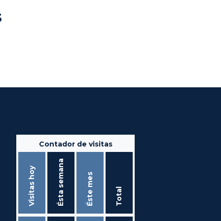
s
Contador de visitas
Ésta semana
Visitas hoy
Éste mes
Total