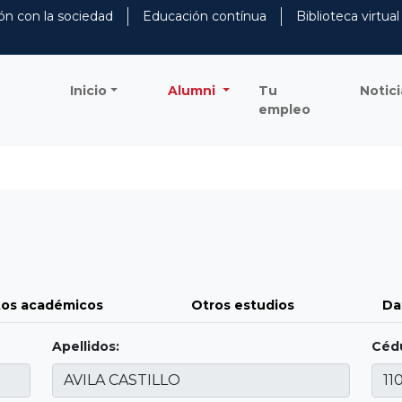
ón con la sociedad
Educación contínua
Biblioteca virtual
Inicio
Alumni
Tu
Notici
empleo
os académicos
Otros estudios
Da
Apellidos:
Cédu