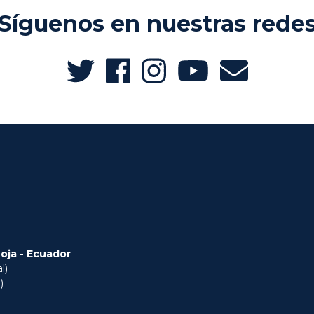
Síguenos en nuestras rede
Loja - Ecuador
l)
)