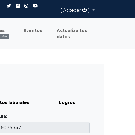
[ Acceder
]
as
Eventos
Actualiza tus
datos
46
tos laborales
Logros
la: