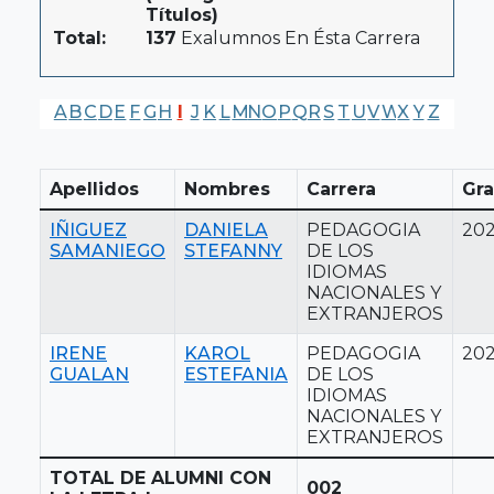
Títulos)
Total:
137
Exalumnos En Ésta Carrera
A
B
C
D
E
F
G
H
I
J
K
L
M
N
O
P
Q
R
S
T
U
V
W
X
Y
Z
Apellidos
Nombres
Carrera
Gr
IÑIGUEZ
DANIELA
PEDAGOGIA
20
SAMANIEGO
STEFANNY
DE LOS
IDIOMAS
NACIONALES Y
EXTRANJEROS
IRENE
KAROL
PEDAGOGIA
20
GUALAN
ESTEFANIA
DE LOS
IDIOMAS
NACIONALES Y
EXTRANJEROS
TOTAL DE ALUMNI CON
002