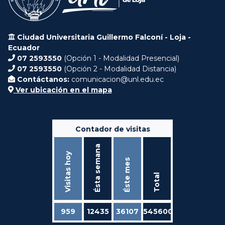
Ciudad Universitaria Guillermo Falconí - Loja -
Ecuador
07 2593550
(Opción 1 - Modalidad Presencial)
07 2593550
(Opción 2 - Modalidad Distancia)
Contáctanos:
comunicacion@unl.edu.ec
Ver ubicación en el mapa
Contador de visitas
Ésta semana
Visitas hoy
Éste mes
Total
959
12435
36107
545600