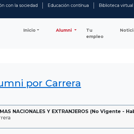
ón con la sociedad
Educación contínua
Biblioteca virtual
Inicio
Alumni
Tu
Notici
empleo
lumni por Carrera
AS NACIONALES Y EXTRANJEROS (No Vigente - Habil
rera