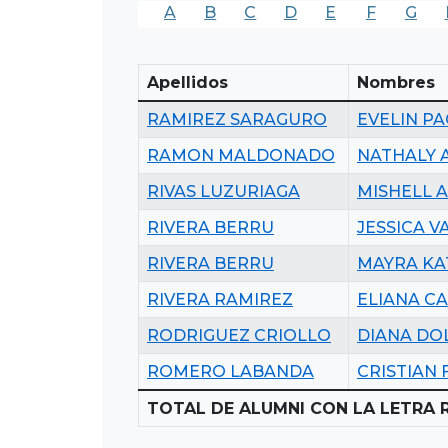
A
B
C
D
E
F
G
Apellidos
Nombres
RAMIREZ SARAGURO
EVELIN P
RAMON MALDONADO
NATHALY 
RIVAS LUZURIAGA
MISHELL 
RIVERA BERRU
JESSICA V
RIVERA BERRU
MAYRA KA
RIVERA RAMIREZ
ELIANA C
RODRIGUEZ CRIOLLO
DIANA DO
ROMERO LABANDA
CRISTIAN
TOTAL DE ALUMNI CON LA LETRA R