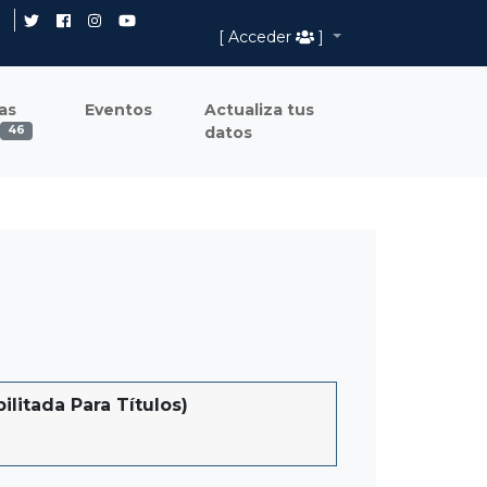
[ Acceder
]
as
Eventos
Actualiza tus
datos
46
itada Para Títulos)