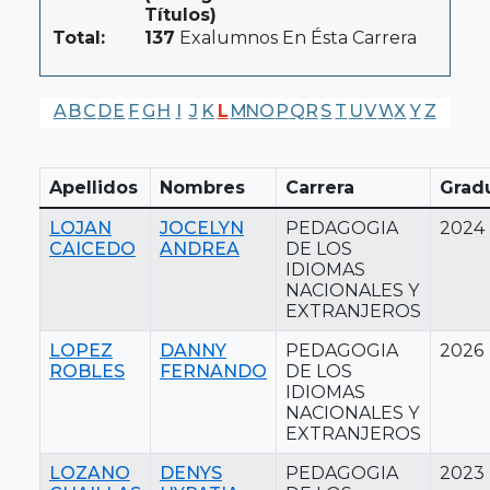
Títulos)
Total:
137
Exalumnos En Ésta Carrera
A
B
C
D
E
F
G
H
I
J
K
L
M
N
O
P
Q
R
S
T
U
V
W
X
Y
Z
Apellidos
Nombres
Carrera
Grad
LOJAN
JOCELYN
PEDAGOGIA
2024
CAICEDO
ANDREA
DE LOS
IDIOMAS
NACIONALES Y
EXTRANJEROS
LOPEZ
DANNY
PEDAGOGIA
2026
ROBLES
FERNANDO
DE LOS
IDIOMAS
NACIONALES Y
EXTRANJEROS
LOZANO
DENYS
PEDAGOGIA
2023