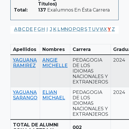
Títulos)
Total:
137
Exalumnos En Ésta Carrera
A
B
C
D
E
F
G
H
I
J
K
L
M
N
O
P
Q
R
S
T
U
V
W
X
Y
Z
Apellidos
Nombres
Carrera
Gradu
YAGUANA
ANGIE
PEDAGOGIA
2024
RAMIREZ
MICHELLE
DE LOS
IDIOMAS
NACIONALES Y
EXTRANJEROS
YAGUANA
ELIAN
PEDAGOGIA
2024
SARANGO
MICHAEL
DE LOS
IDIOMAS
NACIONALES Y
EXTRANJEROS
TOTAL DE ALUMNI
002