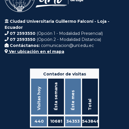
Ciudad Universitaria Guillermo Falconí - Loja -
Ecuador
07 2593550
(Opción 1 - Modalidad Presencial)
07 2593550
(Opción 2 - Modalidad Distancia)
Contáctanos:
comunicacion@unl.edu.ec
Ver ubicación en el mapa
Contador de visitas
Ésta semana
Visitas hoy
Éste mes
Total
440
10681
34353
543846