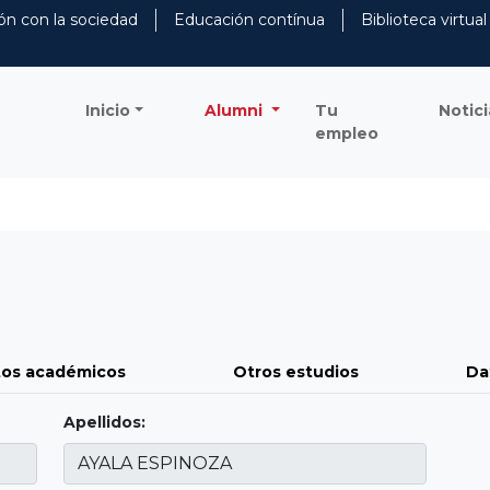
ón con la sociedad
Educación contínua
Biblioteca virtual
Inicio
Alumni
Tu
Notici
empleo
os académicos
Otros estudios
Da
Apellidos: