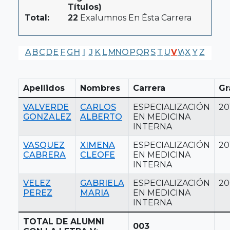
Títulos)
Total:
22
Exalumnos En Ésta Carrera
A
B
C
D
E
F
G
H
I
J
K
L
M
N
O
P
Q
R
S
T
U
V
W
X
Y
Z
Apellidos
Nombres
Carrera
Gr
VALVERDE
CARLOS
ESPECIALIZACIÓN
20
GONZALEZ
ALBERTO
EN MEDICINA
INTERNA
VASQUEZ
XIMENA
ESPECIALIZACIÓN
20
CABRERA
CLEOFE
EN MEDICINA
INTERNA
VELEZ
GABRIELA
ESPECIALIZACIÓN
20
PEREZ
MARIA
EN MEDICINA
INTERNA
TOTAL DE ALUMNI
003