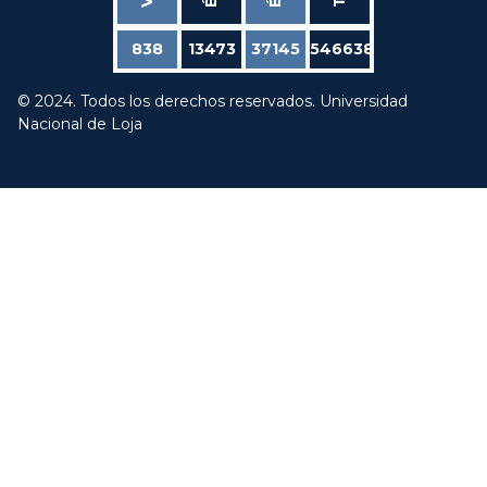
838
13473
37145
546638
© 2024. Todos los derechos reservados. Universidad
Nacional de Loja