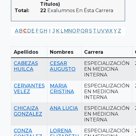
Títulos)
Total:
22
Exalumnos En Ésta Carrera
A
B
C
D
E
F
G
H
I
J
K
L
M
N
O
P
Q
R
S
T
U
V
W
X
Y
Z
Apellidos
Nombres
Carrera
CABEZAS
CESAR
ESPECIALIZACIÓN
HUILCA
AUGUSTO
EN MEDICINA
INTERNA
CERVANTES
MARIA
ESPECIALIZACIÓN
VELEZ
CRISTINA
EN MEDICINA
INTERNA
CHICAIZA
ANA LUCIA
ESPECIALIZACIÓN
GONZALEZ
EN MEDICINA
INTERNA
CONZA
LORENA
ESPECIALIZACIÓN