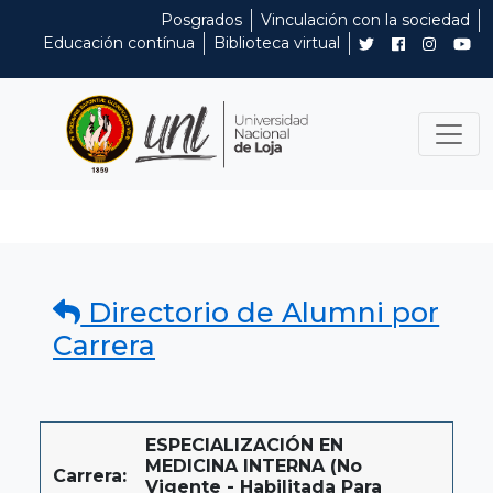
Posgrados
Vinculación con la sociedad
Educación contínua
Biblioteca virtual
Directorio de Alumni por
Carrera
ESPECIALIZACIÓN EN
MEDICINA INTERNA (No
Carrera:
Vigente - Habilitada Para