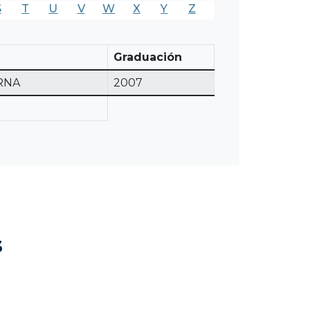
S
T
U
V
W
X
Y
Z
Graduación
RNA
2007
s