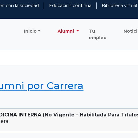
ón con la sociedad
Educación contínua
Biblioteca virtual
Inicio
Alumni
Tu
Notici
empleo
lumni por Carrera
CINA INTERNA (No Vigente - Habilitada Para Título
rera