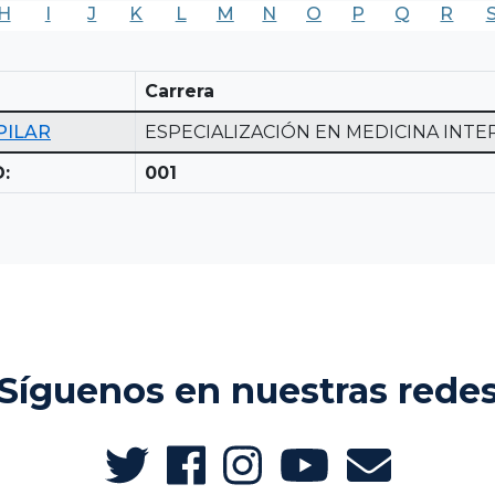
H
I
J
K
L
M
N
O
P
Q
R
Carrera
PILAR
ESPECIALIZACIÓN EN MEDICINA INTE
:
001
Síguenos en nuestras rede