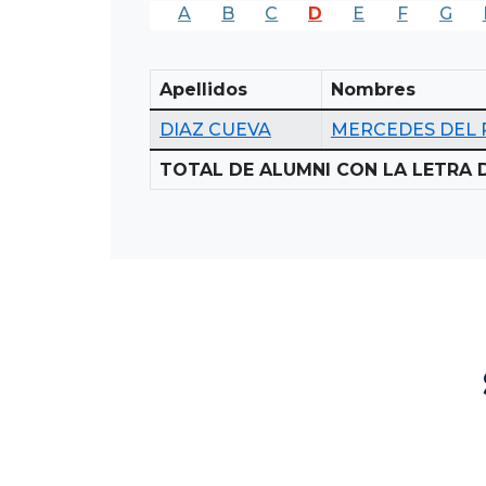
A
B
C
D
E
F
G
Apellidos
Nombres
DIAZ CUEVA
MERCEDES DEL 
TOTAL DE ALUMNI CON LA LETRA D