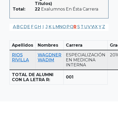
Títulos)
Total:
22
Exalumnos En Ésta Carrera
A
B
C
D
E
F
G
H
I
J
K
L
M
N
O
P
Q
R
S
T
U
V
W
X
Y
Z
Apellidos
Nombres
Carrera
Gra
RIOS
WAGDNER
ESPECIALIZACIÓN
201
RIVILLA
WADIM
EN MEDICINA
INTERNA
TOTAL DE ALUMNI
001
CON LA LETRA R: