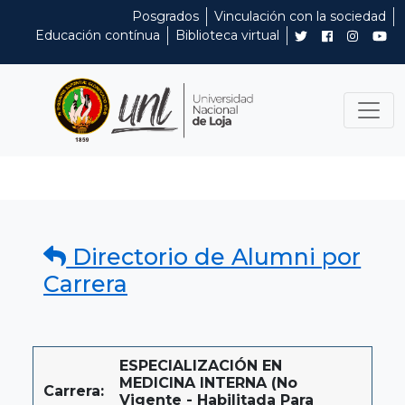
Posgrados
Vinculación con la sociedad
Educación contínua
Biblioteca virtual
Directorio de Alumni por
Carrera
ESPECIALIZACIÓN EN
MEDICINA INTERNA (No
Carrera:
Vigente - Habilitada Para